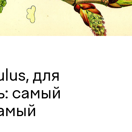
lus, для
ь: самый
самый