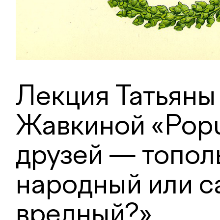
Лекция Татьяны
Жавкиной «Popu
друзей — топол
народный или 
вредный?»