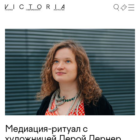
Медиация-ритуал с
художницей Лерой Лернер