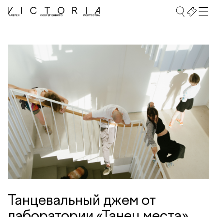
Танцевальный джем от
лаборатории «Танец места»